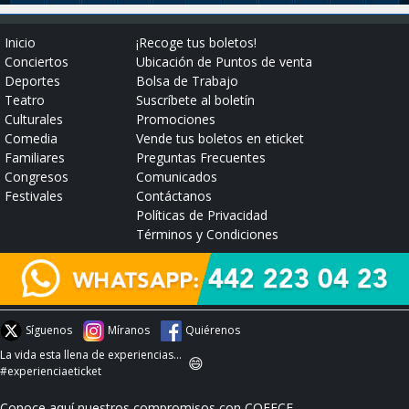
Inicio
¡Recoge tus boletos!
Conciertos
Ubicación de Puntos de venta
Deportes
Bolsa de Trabajo
Teatro
Suscríbete al boletín
Culturales
Promociones
Comedia
Vende tus boletos en eticket
Familiares
Preguntas Frecuentes
Congresos
Comunicados
Festivales
Contáctanos
Políticas de Privacidad
Términos y Condiciones
Síguenos
Míranos
Quiérenos
La vida esta llena de experiencias...
😄
#experienciaeticket
Conoce aquí nuestros compromisos con COFECE