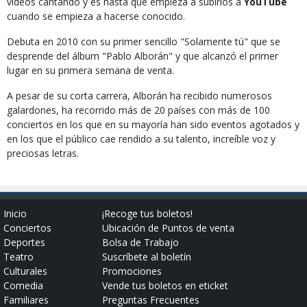
videos cantando y es hasta que empieza a subirlos a
YouTube
cuando se empieza a hacerse conocido.
Debuta en 2010 con su primer sencillo "Solamente tú" que se
desprende del álbum "Pablo Alborán" y que alcanzó el primer
lugar en su primera semana de venta.
A pesar de su corta carrera, Alborán ha recibido numerosos
galardones, ha recorrido más de 20 países con más de 100
conciertos en los que en su mayoría han sido eventos agotados y
en los que el público cae rendido a su talento, increíble voz y
preciosas letras.
Inicio
¡Recoge tus boletos!
Conciertos
Ubicación de Puntos de venta
Deportes
Bolsa de Trabajo
Teatro
Suscríbete al boletín
Culturales
Promociones
Comedia
Vende tus boletos en eticket
Familiares
Preguntas Frecuentes