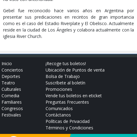
Gebel fue reconocido hace varios años en Argentina por
presentar sus predicaciones en recintos de gran importancia
como es el caso del Estadio Riverplate y El Obelisco. Actualmente
reside en la ciudad de Los Ángeles y colabora actualmente con la
iglesia River Church.
Inicio
¡Recoge tus boletos!
Conciertos
Ubicación de Puntos de venta
Deportes
Bolsa de Trabajo
Teatro
Suscríbete al boletín
Culturales
Promociones
Comedia
Vende tus boletos en eticket
Familiares
Preguntas Frecuentes
Congresos
Comunicados
Festivales
Contáctanos
Políticas de Privacidad
Términos y Condiciones