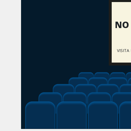
NO 
VISIT