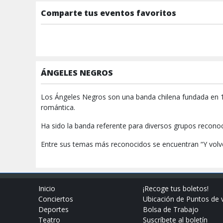
Comparte tus eventos favoritos
ÁNGELES NEGROS
Los Ángeles Negros son una banda chilena fundada en 19
romántica.
Ha sido la banda referente para diversos grupos reconoc
Entre sus temas más reconocidos se encuentran “Y volve
Inicio
¡Recoge tus boletos!
Conciertos
Ubicación de Puntos de 
Deportes
Bolsa de Trabajo
Teatro
Suscríbete al boletín