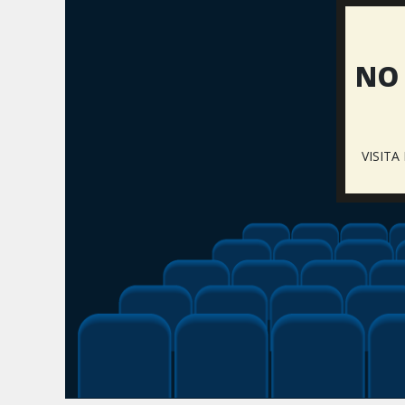
NO 
VISIT