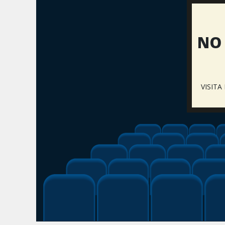
NO 
VISIT