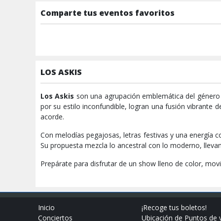
Comparte tus eventos favoritos
LOS ASKIS
Los Askis
son una agrupación emblemática del género tr
por su estilo inconfundible, logran una fusión vibrante 
acorde.
Con melodías pegajosas, letras festivas y una energía 
Su propuesta mezcla lo ancestral con lo moderno, llevan
Prepárate para disfrutar de un show lleno de color, mov
Inicio
¡Recoge tus boletos!
Conciertos
Ubicación de Puntos de 