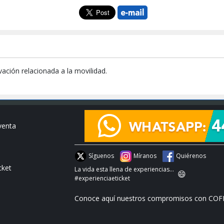
vación relacionada a la movilidad.
venta
Síguenos
Míranos
Quiérenos
cket
La vida esta llena de experiencias...
😄
#experienciaeticket
Conoce aquí nuestros compromisos con COF