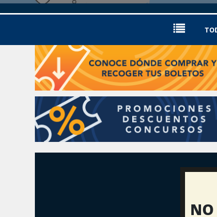
TO
NO 