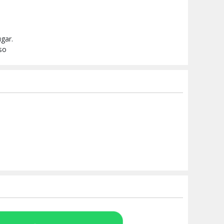
gar.
iso