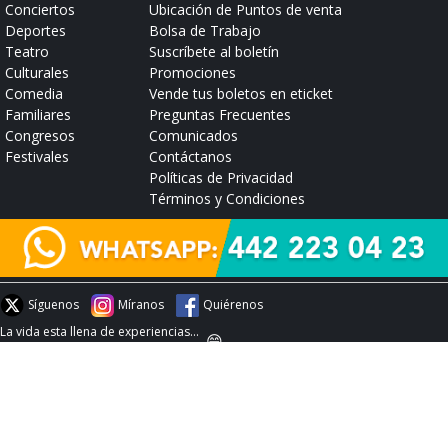
Conciertos
Ubicación de Puntos de venta
Deportes
Bolsa de Trabajo
Teatro
Suscríbete al boletín
Culturales
Promociones
Comedia
Vende tus boletos en eticket
Familiares
Preguntas Frecuentes
Congresos
Comunicados
Festivales
Contáctanos
Políticas de Privacidad
Términos y Condiciones
Síguenos
Míranos
Quiérenos
La vida esta llena de experiencias...
😄
#experienciaeticket
Conoce aquí nuestros compromisos con COFECE
© 2026 :: eticket :: Todos los Derechos Reservados ::
https://www.eticket.mx/