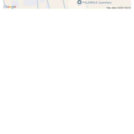
Inicio
¡Recoge tus boletos!
Conciertos
Ubicación de Puntos de venta
Deportes
Bolsa de Trabajo
Teatro
Suscríbete al boletín
Culturales
Promociones
Comedia
Vende tus boletos en eticket
Familiares
Preguntas Frecuentes
Congresos
Comunicados
Festivales
Contáctanos
Políticas de Privacidad
Términos y Condiciones
Síguenos
Míranos
Quiérenos
La vida esta llena de experiencias...