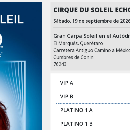
CIRQUE DU SOLEIL ECH
sábado, 19 de septiembre de 202
Gran Carpa Soleil en el Aut
El Marqués, Querétaro
Carretera Antiguo Camino a Méxic
Cumbres de Conin
76243
VIP A
VIP B
PLATINO 1 A
PLATINO 1 B