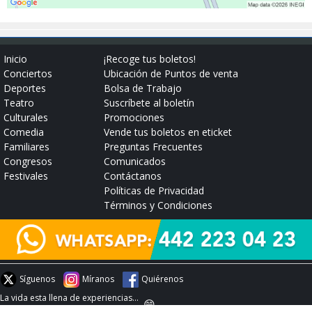
Inicio
¡Recoge tus boletos!
Conciertos
Ubicación de Puntos de venta
Deportes
Bolsa de Trabajo
Teatro
Suscríbete al boletín
Culturales
Promociones
Comedia
Vende tus boletos en eticket
Familiares
Preguntas Frecuentes
Congresos
Comunicados
Festivales
Contáctanos
Políticas de Privacidad
Términos y Condiciones
Síguenos
Míranos
Quiérenos
La vida esta llena de experiencias...
😄
#experienciaeticket