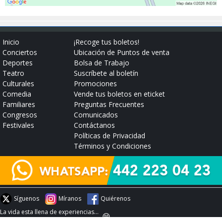
Inicio
¡Recoge tus boletos!
Conciertos
Ubicación de Puntos de venta
Deportes
Bolsa de Trabajo
Teatro
Suscríbete al boletín
Culturales
Promociones
Comedia
Vende tus boletos en eticket
Familiares
Preguntas Frecuentes
Congresos
Comunicados
Festivales
Contáctanos
Políticas de Privacidad
Términos y Condiciones
Síguenos
Míranos
Quiérenos
La vida esta llena de experiencias...
😄
#experienciaeticket