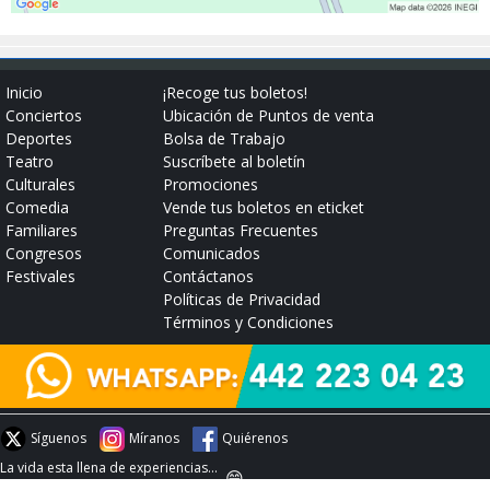
Inicio
¡Recoge tus boletos!
Conciertos
Ubicación de Puntos de venta
Deportes
Bolsa de Trabajo
Teatro
Suscríbete al boletín
Culturales
Promociones
Comedia
Vende tus boletos en eticket
Familiares
Preguntas Frecuentes
Congresos
Comunicados
Festivales
Contáctanos
Políticas de Privacidad
Términos y Condiciones
Síguenos
Míranos
Quiérenos
La vida esta llena de experiencias...
😄
#experienciaeticket