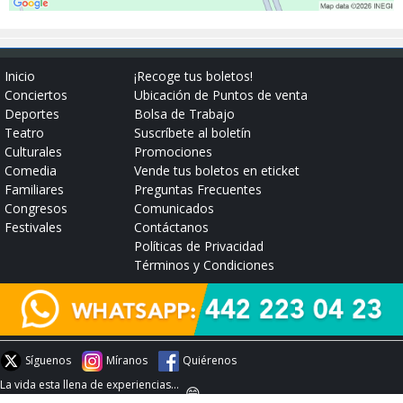
Inicio
¡Recoge tus boletos!
Conciertos
Ubicación de Puntos de venta
Deportes
Bolsa de Trabajo
Teatro
Suscríbete al boletín
Culturales
Promociones
Comedia
Vende tus boletos en eticket
Familiares
Preguntas Frecuentes
Congresos
Comunicados
Festivales
Contáctanos
Políticas de Privacidad
Términos y Condiciones
Síguenos
Míranos
Quiérenos
La vida esta llena de experiencias...
😄
#experienciaeticket