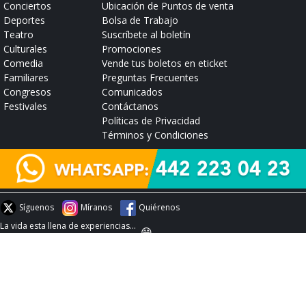
Conciertos
Ubicación de Puntos de venta
Deportes
Bolsa de Trabajo
Teatro
Suscríbete al boletín
Culturales
Promociones
Comedia
Vende tus boletos en eticket
Familiares
Preguntas Frecuentes
Congresos
Comunicados
Festivales
Contáctanos
Políticas de Privacidad
Términos y Condiciones
Síguenos
Míranos
Quiérenos
La vida esta llena de experiencias...
😄
#experienciaeticket
Conoce aquí nuestros compromisos con COFECE
© 2026 :: eticket :: Todos los Derechos Reservados ::
https://www.eticket.mx/