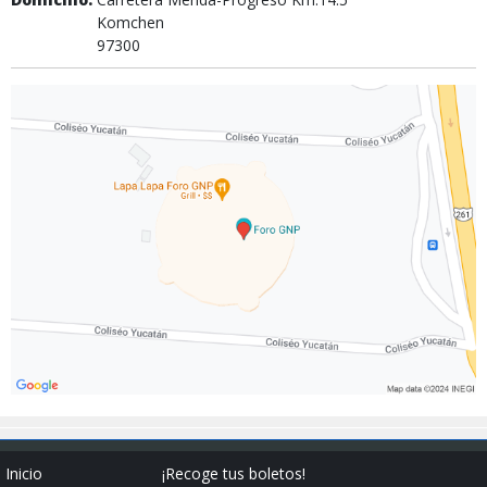
Komchen
97300
Inicio
¡Recoge tus boletos!