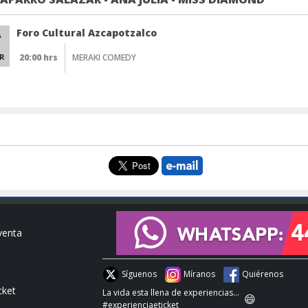
Foro Cultural Azcapotzalco
A
IR
20:00 hrs
MERAKI COMEDY
venta
Síguenos
Míranos
Quiérenos
cket
La vida esta llena de experiencias...
😄
#experienciaeticket