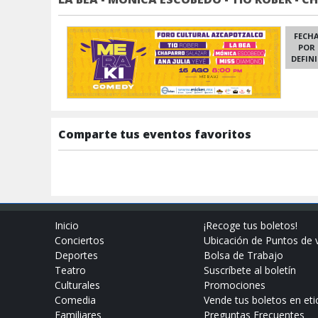
FECH
POR
DEFIN
Comparte tus eventos favoritos
Inicio
¡Recoge tus boletos!
Conciertos
Ubicación de Puntos de 
Deportes
Bolsa de Trabajo
Teatro
Suscríbete al boletín
Culturales
Promociones
Comedia
Vende tus boletos en eti
Familiares
Preguntas Frecuentes