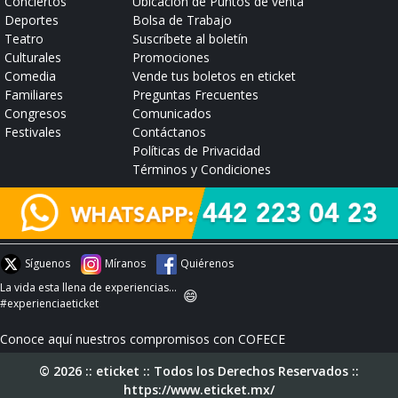
Conciertos
Ubicación de Puntos de venta
Deportes
Bolsa de Trabajo
Teatro
Suscríbete al boletín
Culturales
Promociones
Comedia
Vende tus boletos en eticket
Familiares
Preguntas Frecuentes
Congresos
Comunicados
Festivales
Contáctanos
Políticas de Privacidad
Términos y Condiciones
Síguenos
Míranos
Quiérenos
La vida esta llena de experiencias...
😄
#experienciaeticket
Conoce aquí nuestros compromisos con COFECE
© 2026 :: eticket :: Todos los Derechos Reservados ::
https://www.eticket.mx/