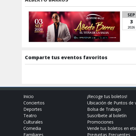
SEP
3
2026
Comparte tus eventos favoritos
Inicio
¡Recoge tus boletos!
Conciertos
Ubicación de Puntos de 
Deportes
Bolsa de Trabajo
Teatro
Suscríbete al boletín
Culturales
Promociones
Comedia
Vende tus boletos en eti
Familiares
Preguntas Frecuentes