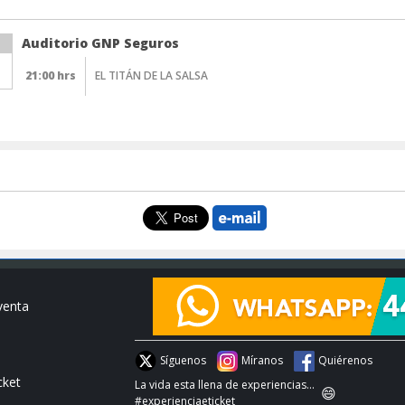
Auditorio GNP Seguros
21:00 hrs
EL TITÁN DE LA SALSA
venta
Síguenos
Míranos
Quiérenos
cket
La vida esta llena de experiencias...
😄
#experienciaeticket