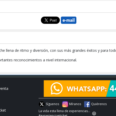
 llena de ritmo y diversión, con sus más grandes éxitos y para todo
tantes reconocimientos a nivel internacional.
venta
Síguenos
Míranos
Quiérenos
cket
La vida esta llena de experiencias...
😄
#experienciaeticket