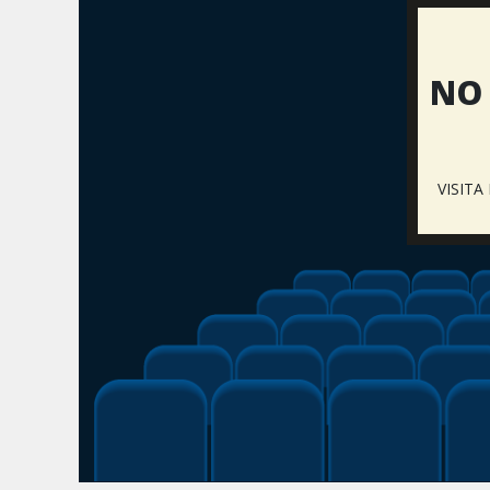
NO 
VISIT