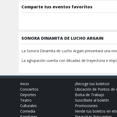
Comparte tus eventos favoritos
SONORA DINAMITA DE LUCHO ARGAIN
La Sonora Dinamita de Lucho Argain presentará una noche
La agrupación cuenta con décadas de trayectoria e impor
Inicio
¡Recoge tus boletos!
Conciertos
Ubicación de Puntos de 
Deportes
Bolsa de Trabajo
Teatro
Suscríbete al boletín
Culturales
Promociones
Comedia
Vende tus boletos en eti
Familiares
Preguntas Frecuentes