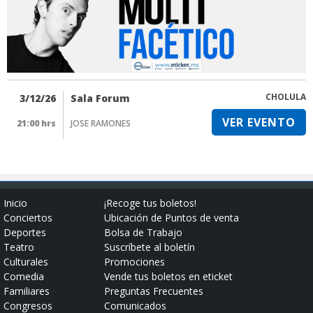
CHOLULA
3/12/26
Sala Forum
VER EVENTO
21:00 hrs
JOSE RAMONES
Inicio
¡Recoge tus boletos!
Conciertos
Ubicación de Puntos de venta
Deportes
Bolsa de Trabajo
Teatro
Suscríbete al boletín
Culturales
Promociones
Comedia
Vende tus boletos en eticket
Familiares
Preguntas Frecuentes
Congresos
Comunicados