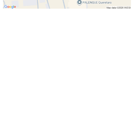
Inicio
¡Recoge tus boletos!
Conciertos
Ubicación de Puntos de venta
Deportes
Bolsa de Trabajo
Teatro
Suscríbete al boletín
Culturales
Promociones
Comedia
Vende tus boletos en eticket
Familiares
Preguntas Frecuentes
Congresos
Comunicados
Festivales
Contáctanos
Políticas de Privacidad
Términos y Condiciones
Síguenos
Míranos
Quiérenos
La vida esta llena de experiencias...